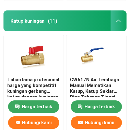
Katup kuningan
(11)
Tahan lama profesional
CW617N Air Tembaga
harga yang kompetitif
Manual Mematikan
kuningan gerbang
Katup, Katup Saklar
katup dengan kuningan
Pipa Tekanan Tinggi
1/2 inch bola katup
Harga terbaik
Harga terbaik
drainer
Hubungi kami
Hubungi kami