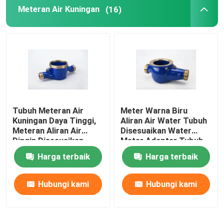
Meteran Air Kuningan
(16)
Busing dan Bantalan
Adaptor Api
Tubuh Meteran Air
Meter Warna Biru
Kuningan Daya Tinggi,
Aliran Air Water Tubuh
Meteran Aliran Air
Disesuaikan Water
Dingin Disesuaikan
Meter Adapter Tubuh
DN 15-DN 50
Harga terbaik
Harga terbaik
Hubungi kami
Hubungi kami