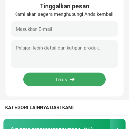
Tinggalkan pesan
Kami akan segera menghubungi Anda kembali!
Badan Meteran Air Perunggu
air meter Coupling
Katup kuningan
Katup Perunggu
Timbal Katup Gratis
Peralatan Pluming
KATEGORI LAINNYA DARI KAMI
Kuningan Ingot