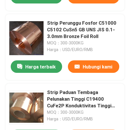
Strip Perunggu Fosfor C51000
C5102 CuSn5 GB UNS JIS 0.1-
3.0mm Bronze Foil Roll
MOQ：300-3000KG
Harga：USD/EURO/RMB
Harga terbaik
Hubungi kami
Strip Paduan Tembaga
Pelunakan Tinggi C19400
CuFe2P Konduktivitas Tinggi
0.1-1.5mm
MOQ：300-3000KG
Harga：USD/EURO/RMB