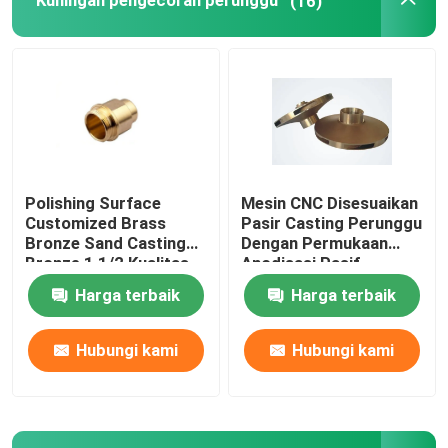
Kuningan pengecoran perunggu
(16)
Ingot Perunggu
Batang kuningan
Batang Perunggu
Polishing Surface
Mesin CNC Disesuaikan
Customized Brass
Pasir Casting Perunggu
Strip tembaga
Bronze Sand Casting
Dengan Permukaan
Bronze 1 1/2 Kualitas
Anodisasi Pasif
tinggi
Harga terbaik
Harga terbaik
Lembaran tembaga
Hubungi kami
Hubungi kami
Bar Bus Tembaga
Tekanan Mengurangi Valve