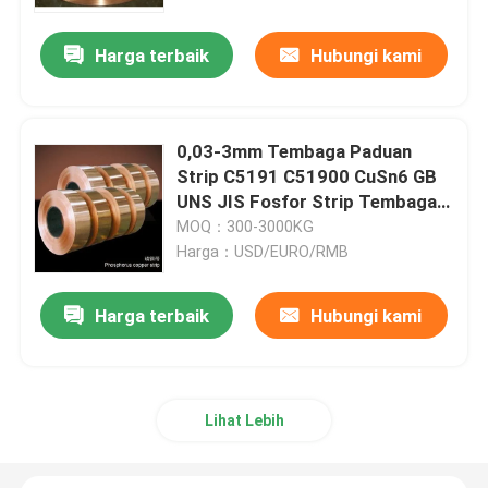
Harga terbaik
Hubungi kami
Tur Pabrik
Kontrol kualitas
0,03-3mm Tembaga Paduan
Strip C5191 C51900 CuSn6 GB
Hubungi kami
UNS JIS Fosfor Strip Tembaga
Coil
MOQ：300-3000KG
Harga：USD/EURO/RMB
Berita
Harga terbaik
Hubungi kami
Permintaan Penawaran
Kuningan pengecoran perunggu
Lihat Lebih
Meteran Air Kuningan