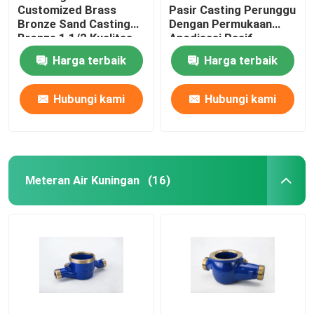
Customized Brass
Pasir Casting Perunggu
Bronze Sand Casting
Dengan Permukaan
Busing dan Bantalan
Bronze 1 1/2 Kualitas
Anodisasi Pasif
tinggi
Harga terbaik
Harga terbaik
Adaptor Api
Hubungi kami
Hubungi kami
Meteran Air Kuningan
(16)