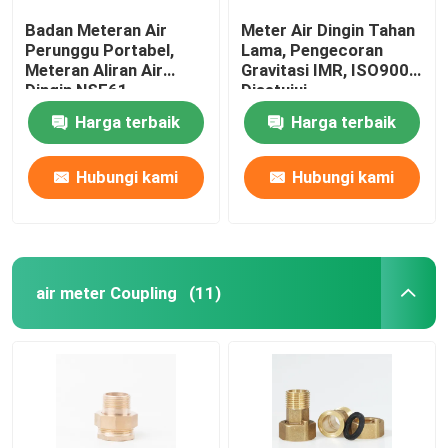
Badan Meteran Air
Meter Air Dingin Tahan
Perunggu Portabel,
Lama, Pengecoran
Meteran Aliran Air
Gravitasi IMR, ISO9001
Dingin NSF61
Disetujui
Harga terbaik
Harga terbaik
Hubungi kami
Hubungi kami
air meter Coupling
(11)