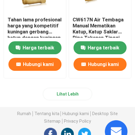
Tahan lama profesional
CW617N Air Tembaga
harga yang kompetitif
Manual Mematikan
kuningan gerbang
Katup, Katup Saklar
katup dengan kuningan
Pipa Tekanan Tinggi
1/2 inch bola katup
Harga terbaik
Harga terbaik
drainer
Hubungi kami
Hubungi kami
Lihat Lebih
Rumah
Tentang kita
Hubungi kami
Desktop Site
Sitemap
Privacy Policy