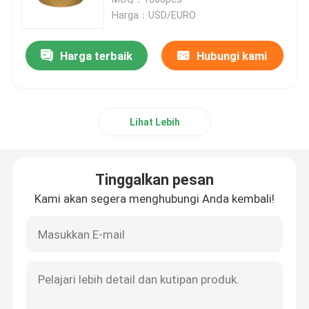
Harga：USD/EURO
Badan Meteran Air Perunggu
Harga terbaik
Hubungi kami
air meter Coupling
Lihat Lebih
Katup kuningan
Katup Perunggu
Tinggalkan pesan
Kami akan segera menghubungi Anda kembali!
Timbal Katup Gratis
Peralatan Pluming
Kuningan Ingot