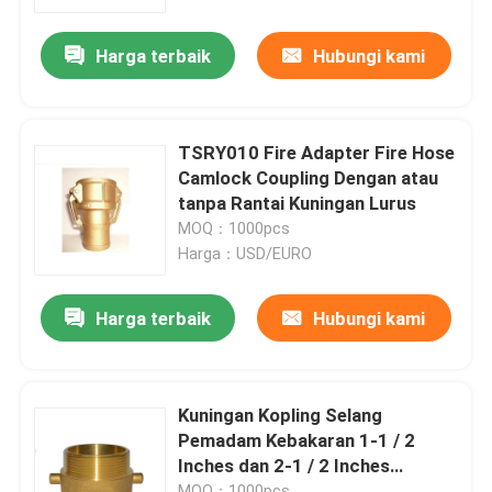
Harga terbaik
Hubungi kami
Tur Pabrik
Kontrol kualitas
TSRY010 Fire Adapter Fire Hose
Camlock Coupling Dengan atau
Hubungi kami
tanpa Rantai Kuningan Lurus
MOQ：1000pcs
Harga：USD/EURO
Berita
Harga terbaik
Hubungi kami
Permintaan Penawaran
Kuningan pengecoran perunggu
Kuningan Kopling Selang
Pemadam Kebakaran 1-1 / 2
Inches dan 2-1 / 2 Inches
Meteran Air Kuningan
Straight Type Coupling
MOQ：1000pcs