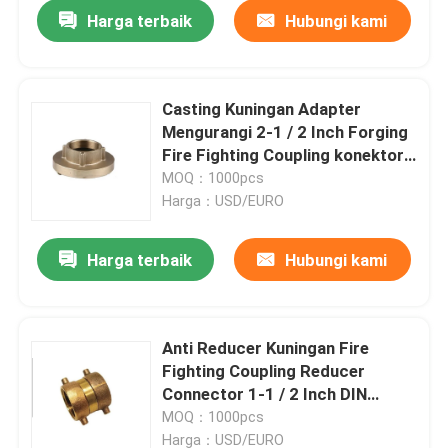
Harga terbaik
Hubungi kami
Casting Kuningan Adapter
Mengurangi 2-1 / 2 Inch Forging
Fire Fighting Coupling konektor
CW617N DIN Standard
MOQ：1000pcs
Harga：USD/EURO
Harga terbaik
Hubungi kami
Rumah
Anti Reducer Kuningan Fire
Fighting Coupling Reducer
Produk
Connector 1-1 / 2 Inch DIN
CW614N standar
MOQ：1000pcs
Tentang kami
Harga：USD/EURO