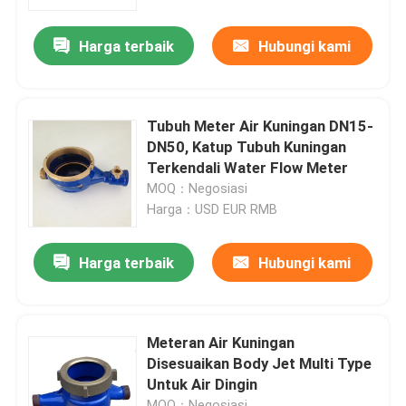
Harga terbaik
Hubungi kami
Tur Pabrik
Kontrol kualitas
Tubuh Meter Air Kuningan DN15-
DN50, Katup Tubuh Kuningan
Hubungi kami
Terkendali Water Flow Meter
MOQ：Negosiasi
Harga：USD EUR RMB
Berita
Harga terbaik
Hubungi kami
Permintaan Penawaran
Kuningan pengecoran perunggu
Meteran Air Kuningan
Disesuaikan Body Jet Multi Type
Untuk Air Dingin
Meteran Air Kuningan
MOQ：Negosiasi