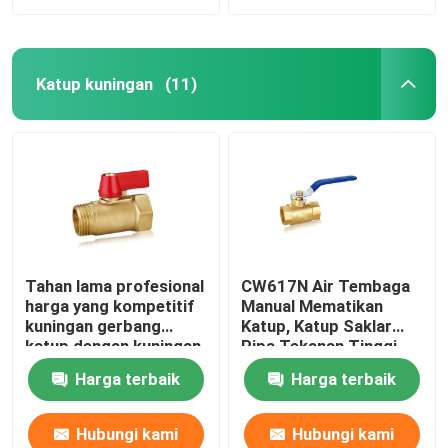
Katup kuningan
(11)
Tahan lama profesional
CW617N Air Tembaga
harga yang kompetitif
Manual Mematikan
kuningan gerbang
Katup, Katup Saklar
katup dengan kuningan
Pipa Tekanan Tinggi
1/2 inch bola katup
Harga terbaik
Harga terbaik
drainer
Hubungi kami
Hubungi kami