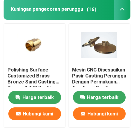
Kuningan pengecoran perunggu
(16)
Busing dan Bantalan
Adaptor Api
Polishing Surface
Mesin CNC Disesuaikan
Customized Brass
Pasir Casting Perunggu
Bronze Sand Casting
Dengan Permukaan
Bronze 1 1/2 Kualitas
Anodisasi Pasif
tinggi
Harga terbaik
Harga terbaik
Hubungi kami
Hubungi kami