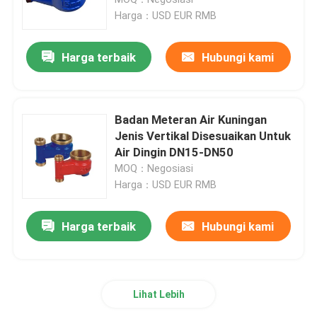
Harga：USD EUR RMB
Badan Meteran Air Perunggu
Harga terbaik
Hubungi kami
air meter Coupling
Badan Meteran Air Kuningan
Katup kuningan
Jenis Vertikal Disesuaikan Untuk
Air Dingin DN15-DN50
MOQ：Negosiasi
Katup Perunggu
Harga：USD EUR RMB
Timbal Katup Gratis
Harga terbaik
Hubungi kami
Peralatan Pluming
Lihat Lebih
Kuningan Ingot