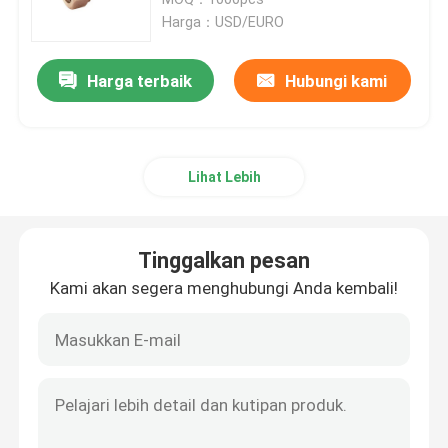
Harga：USD/EURO
Badan Meteran Air Perunggu
Harga terbaik
Hubungi kami
air meter Coupling
Lihat Lebih
Katup kuningan
Katup Perunggu
Tinggalkan pesan
Kami akan segera menghubungi Anda kembali!
Timbal Katup Gratis
Peralatan Pluming
Kuningan Ingot