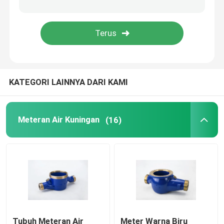
Ingot Perunggu
Batang kuningan
KATEGORI LAINNYA DARI KAMI
Batang Perunggu
Strip tembaga
Meteran Air Kuningan
(16)
Lembaran tembaga
Bar Bus Tembaga
Tekanan Mengurangi Valve
Tubuh Meteran Air
Meter Warna Biru