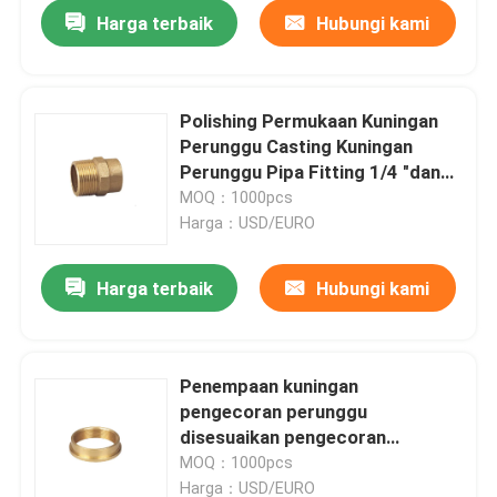
Harga terbaik
Hubungi kami
Polishing Permukaan Kuningan
Perunggu Casting Kuningan
Perunggu Pipa Fitting 1/4 "dan
3/8" dan 1/2 "
MOQ：1000pcs
Harga：USD/EURO
Harga terbaik
Hubungi kami
Rumah
Penempaan kuningan
pengecoran perunggu
Produk
disesuaikan pengecoran
perunggu bagian 1/4 "&amp; 3/8"
MOQ：1000pcs
&amp; 1/2 "
Tentang kami
Harga：USD/EURO