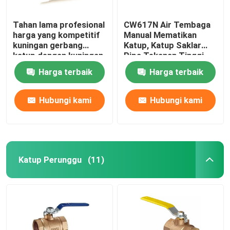
Tahan lama profesional
CW617N Air Tembaga
harga yang kompetitif
Manual Mematikan
kuningan gerbang
Katup, Katup Saklar
katup dengan kuningan
Pipa Tekanan Tinggi
1/2 inch bola katup
Harga terbaik
Harga terbaik
drainer
Hubungi kami
Hubungi kami
Katup Perunggu
(11)