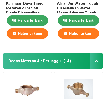
Kuningan Daya Tinggi,
Aliran Air Water Tubuh
Meteran Aliran Air
Disesuaikan Water
Busing dan Bantalan
Dingin Disesuaikan
Meter Adapter Tubuh
DN 15-DN 50
Harga terbaik
Harga terbaik
Adaptor Api
Hubungi kami
Hubungi kami
Badan Meteran Air Perunggu
(14)