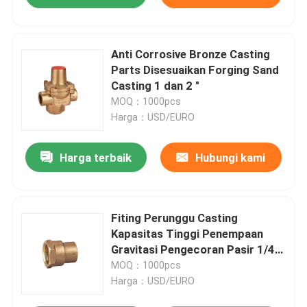
Anti Corrosive Bronze Casting
Parts Disesuaikan Forging Sand
Casting 1 dan 2 "
MOQ：1000pcs
Harga：USD/EURO
Harga terbaik
Hubungi kami
Fiting Perunggu Casting
Kapasitas Tinggi Penempaan
Gravitasi Pengecoran Pasir 1/4
inci dan 3/8 inci dan 1/2 inci
MOQ：1000pcs
Harga：USD/EURO