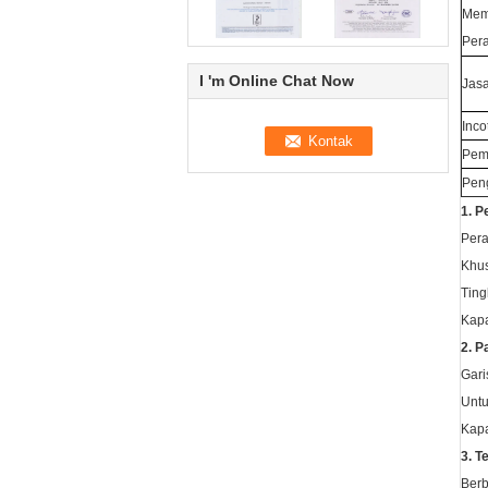
Mem
Pera
I 'm Online Chat Now
Jas
Inco
Pem
Pen
1. P
Pera
Khu
Ting
Kapa
2. P
Gari
Untu
Kapa
3. 
Berb