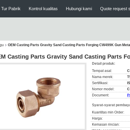
Tur Pabrik
Kontrol kualitas
Hubungi kami
Quote request 
ggu
OEM Casting Parts Gravity Sand Casting Parts Forging CW499K Gun Meta
M Casting Parts Gravity Sand Casting Parts 
Detail produk:
Tempat asal:
C
Nama merek:
T
Sertifikasi:
I
Nomor model:
C
Document:
P
Syarat-syarat pembaya
Kuantitas min Order:
Harga:
Kemasan rincian: