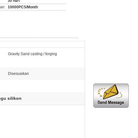
30 hari
an:
10000PCS/Month
Gravity Sand casting / forging
Disesuaikan
gu silikon