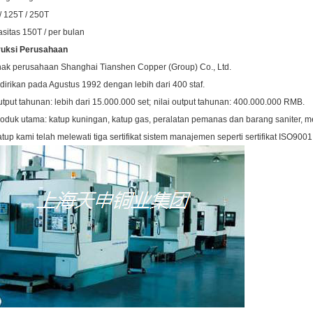
/ 125T / 250T
sitas 150T / per bulan
ruksi Perusahaan
nak perusahaan Shanghai Tianshen Copper (Group) Co., Ltd.
idirikan pada Agustus 1992 dengan lebih dari 400 staf.
utput tahunan: lebih dari 15.000.000 set;
nilai output tahunan: 400.000.000 RMB.
roduk utama: katup kuningan, katup gas, peralatan pemanas dan barang saniter, me
atup kami telah melewati tiga sertifikat sistem manajemen seperti sertifikat ISO