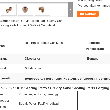
Waktu pengiriman:
Menyediakan kemampu
Kontak
Gambar besar :
OEM Casting Parts Gravity Sand
Casting Parts Forging CW499K Gun Metal
Red Brass Bronze Gun Metal
Teknologi
han:
Pengecoran:
uran:
Disesuaikan
Bentuk:
esai:
Pabrik alami
pengecoran perunggu kustom
pengecoran perung
nyoroti:
,
5 / 20/25 OEM Casting Parts / Gravity Sand Casting Parts Forging
an
Kuningan, tembaga, perunggu
gobatan
Bedak, Poles, Pasif, Anodisasi
mukaan