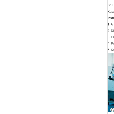
60T 
Kapa
Inst
1. A
2. D
3. O
4. P
5. K