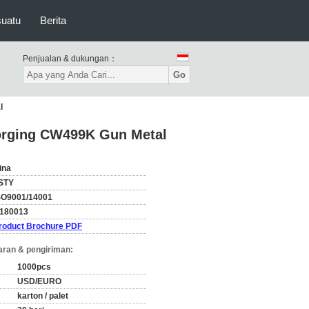
suatu
Berita
Penjualan & dukungan：
Go
l
Forging CW499K Gun Metal
ina
STY
SO9001/14001
180013
roduct Brochure PDF
ran & pengiriman:
1000pcs
USD/EURO
karton / palet