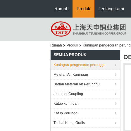
Rumah
Produk
Tentang kami
Rumah
Produk
Kuningan pengecoran perun
SEMUA PRODUK
OE
Kuningan pengecoran perunggu
Meteran Air Kuningan
Badan Meteran Air Perunggu
air meter Coupling
Katup kuningan
Katup Perunggu
Timbal Katup Gratis