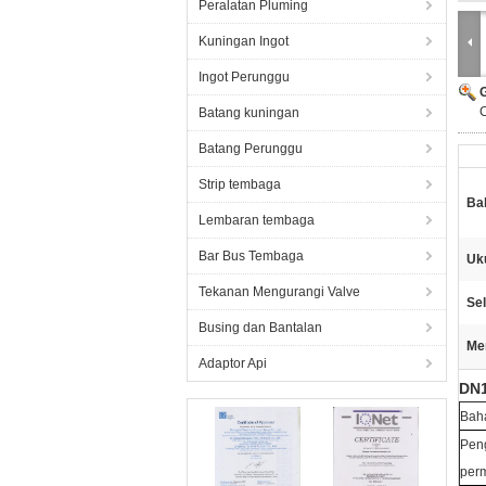
Peralatan Pluming
Kuningan Ingot
Ingot Perunggu
Batang kuningan
Batang Perunggu
Strip tembaga
Ba
Lembaran tembaga
Bar Bus Tembaga
Uk
Tekanan Mengurangi Valve
Sel
Busing dan Bantalan
Me
Adaptor Api
DN1
Bah
Pen
per