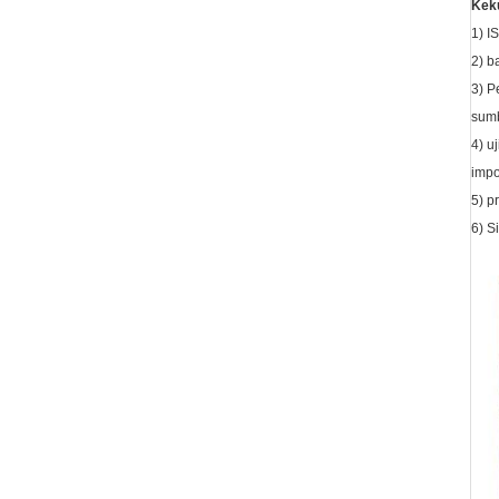
Keku
1) I
2) b
3) P
sumb
4) u
impo
5) 
6) S