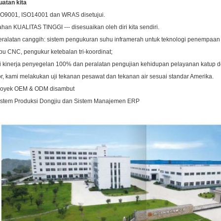
atan kita
SO9001, ISO14001 dan WRAS disetujui.
ahan KUALITAS TINGGI --- disesuaikan oleh diri kita sendiri.
eralatan canggih: sistem pengukuran suhu inframerah untuk teknologi penempaan
u CNC, pengukur ketebalan tri-koordinat;
ji kinerja penyegelan 100% dan peralatan pengujian kehidupan pelayanan katup 
r, kami melakukan uji tekanan pesawat dan tekanan air sesuai standar Amerika.
proyek OEM & ODM disambut
istem Produksi Dongjiu dan Sistem Manajemen ERP