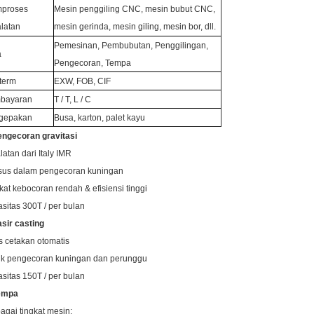
proses
Mesin penggiling CNC, mesin bubut CNC,
latan
mesin gerinda, mesin giling, mesin bor, dll.
Pemesinan, Pembubutan, Penggilingan,
a
Pengecoran, Tempa
term
EXW, FOB, CIF
bayaran
T / T, L / C
gepakan
Busa, karton, palet kayu
engecoran gravitasi
latan dari Italy IMR
sus dalam pengecoran kuningan
kat kebocoran rendah & efisiensi tinggi
sitas 300T / per bulan
asir casting
s cetakan otomatis
k pengecoran kuningan dan perunggu
sitas 150T / per bulan
Tempa
agai tingkat mesin: