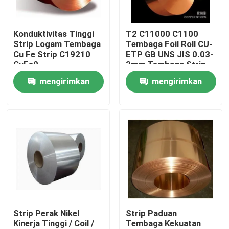
Tur Pabrik
Konduktivitas Tinggi
T2 C11000 C1100
Strip Logam Tembaga
Tembaga Foil Roll CU-
Cu Fe Strip C19210
ETP GB UNS JIS 0.03-
Kontrol kualitas
CuFe0
3mm Tembaga Strip
mengirimkan
mengirimkan
Hubungi kami
permintaan
permintaan
Berita
Permintaan Penawaran
Kuningan pengecoran perunggu
Strip Perak Nikel
Strip Paduan
Kinerja Tinggi / Coil /
Tembaga Kekuatan
Meteran Air Kuningan