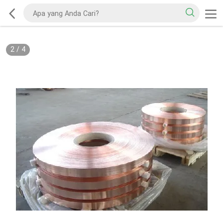
2
/
4