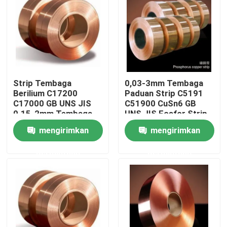
Strip Tembaga
0,03-3mm Tembaga
Berilium C17200
Paduan Strip C5191
C17000 GB UNS JIS
C51900 CuSn6 GB
0.15-2mm Tembaga
UNS JIS Fosfor Strip
Foil Lembaran Roll
Tembaga Coil
mengirimkan
mengirimkan
permintaan
permintaan
Rumah
Produk
Tentang kami