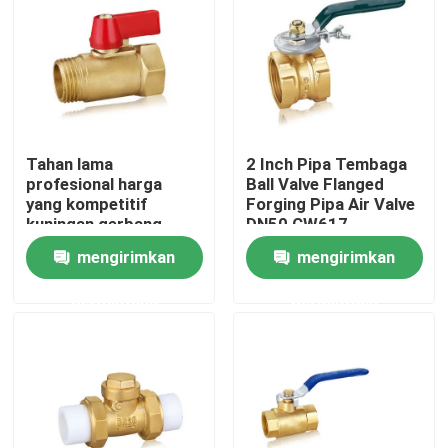
Tahan lama
2 Inch Pipa Tembaga
profesional harga
Ball Valve Flanged
yang kompetitif
Forging Pipa Air Valve
kuningan gerbang
DN50 CW617
katup dengan
mengirimkan
mengirimkan
kuningan 1/2 inch bola
katup drainer
permintaan
permintaan
Rumah
Produk
Tentang kami