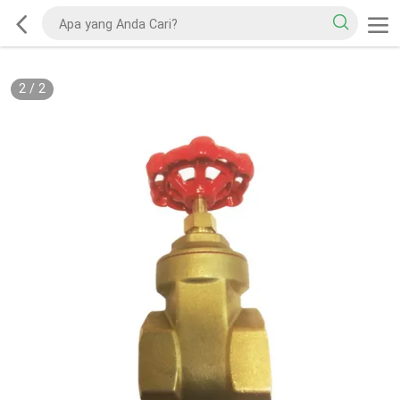
2
/
2