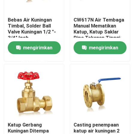
Tur Pabrik
Bebas Air Kuningan
CW617N Air Tembaga
Timbal, Solder Ball
Manual Mematikan
Valve Kuningan 1/2 "-
Katup, Katup Saklar
Kontrol kualitas
3/4" Inch
Pipa Tekanan Tinggi
mengirimkan
mengirimkan
Hubungi kami
permintaan
permintaan
Berita
Permintaan Penawaran
Kuningan pengecoran perunggu
Katup Gerbang
Casting penempaan
Kuningan Ditempa
katup air kuningan 2
Meteran Air Kuningan