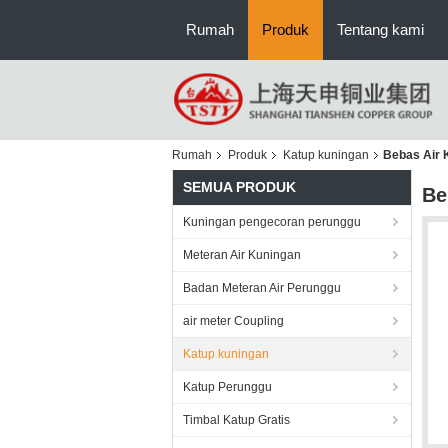
Rumah
Produk
Tentang kami
Rumah
Produk
Katup kuningan
Bebas Air K
SEMUA PRODUK
Be
Kuningan pengecoran perunggu
Meteran Air Kuningan
Badan Meteran Air Perunggu
air meter Coupling
Katup kuningan
Katup Perunggu
Timbal Katup Gratis