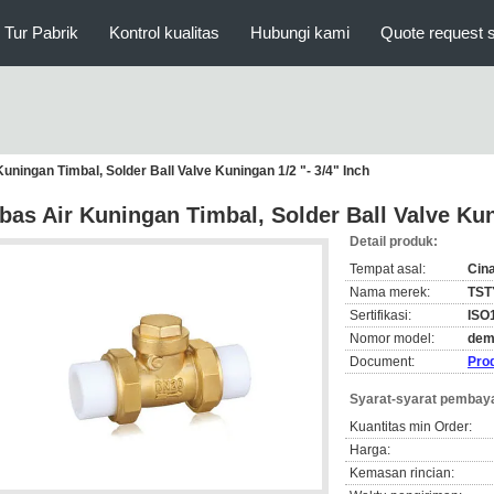
Tur Pabrik
Kontrol kualitas
Hubungi kami
Quote request 
uningan Timbal, Solder Ball Valve Kuningan 1/2 "- 3/4" Inch
bas Air Kuningan Timbal, Solder Ball Valve Kuni
Detail produk:
Tempat asal:
Cin
Nama merek:
TST
Sertifikasi:
ISO
Nomor model:
dem
Document:
Pro
Syarat-syarat pembaya
Kuantitas min Order:
Harga:
Kemasan rincian: