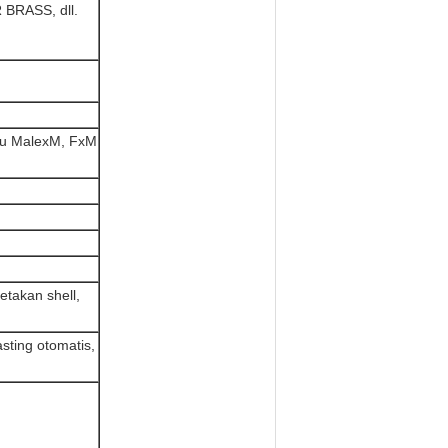
BRASS, dll.
au MalexM, FxM
etakan shell,
sting otomatis,