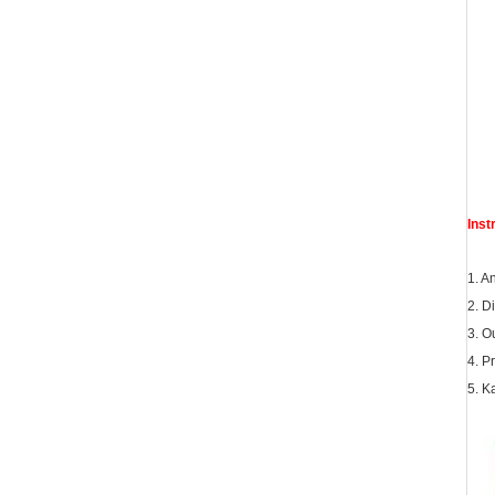
Inst
1. A
2. D
3. O
4. P
5. K