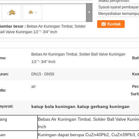
Waktu pengiriman:
Syarat-syarat pembayar
Menyediakan kemampu
Kontak
Gambar besar :
Bebas Air Kuningan Timbal, Solder
all Valve Kuningan 1/2 "- 3/4" Inch
Bebas Air Kuningan Timbal, Solder Ball Valve Kuningan
ma:
Bah
1/2 "- 3/4" Inch
uran:
DN15 - DN50
Kem
air
Per
dia:
Surf
katup bola kuningan
katup gerbang kuningan
nyoroti:
,
ang
Bebas Air Kuningan Timbal, Solder Ball Valve Kuning
Inch
han
Kuningan dapat berupa CuZn40Pb2, CuZn39Pb3,