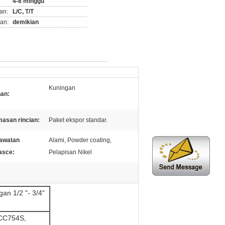
4-8 minggu
an:
L/C, T/T
an:
demikian
Kuningan
an:
asan rincian:
Paket ekspor standar.
awatan
Alami, Powder coating,
asce:
Pelapisan Nikel
an 1/2 "- 3/4"
 CC754S,