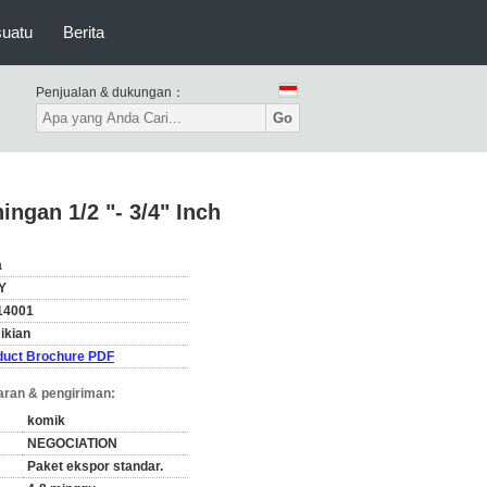
suatu
Berita
Penjualan & dukungan：
Go
ngan 1/2 "- 3/4" Inch
a
Y
14001
ikian
duct Brochure PDF
ran & pengiriman:
komik
NEGOCIATION
Paket ekspor standar.