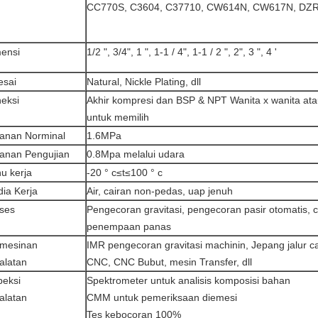
CC770S, C3604, C37710, CW614N, CW617N, DZR 
ensi
1/2 ", 3/4", 1 ", 1-1 / 4", 1-1 / 2 ", 2", 3 ", 4 '
esai
Natural, Nickle Plating, dll
eksi
Akhir kompresi dan BSP & NPT Wanita x wanita at
untuk memilih
anan Norminal
1.6MPa
anan Pengujian
0.8Mpa melalui udara
u kerja
-20 ° c≤t≤100 ° c
ia Kerja
Air, cairan non-pedas, uap jenuh
ses
Pengecoran gravitasi, pengecoran pasir otomatis, c
penempaan panas
mesinan
IMR pengecoran gravitasi machinin, Jepang jalur ca
alatan
CNC, CNC Bubut, mesin Transfer, dll
peksi
Spektrometer untuk analisis komposisi bahan
alatan
CMM untuk pemeriksaan diemesi
Tes kebocoran 100%