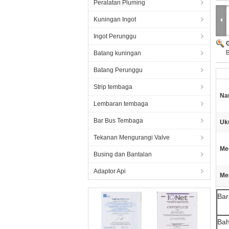
Peralatan Pluming
Kuningan Ingot
Ingot Perunggu
B
Batang kuningan
Batang Perunggu
Strip tembaga
Na
Lembaran tembaga
Bar Bus Tembaga
Uk
Tekanan Mengurangi Valve
Me
Busing dan Bantalan
Adaptor Api
Me
Bar
Ba