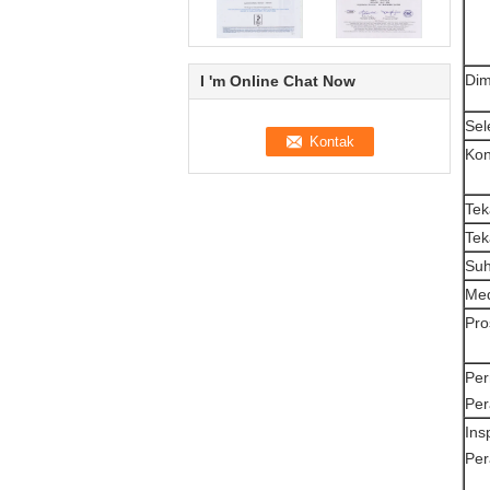
Dim
I 'm Online Chat Now
Sel
Kon
Tek
Tek
Suh
Med
Pro
Per
Per
Ins
Per