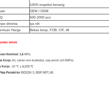
100% inspeksi benang
ain
OEM / ODM
Q
500-2000 pcs
pe diminta
iya nih
entuan Harga
Bekas kerja, FOB, CIF, dll
tandar teknis
nan Nominal: 1,6
MPa
a Kerja:
Air, cairan non-kustisitas, uap jenuh (≤0.6MPa)
 Kerja:
-20 ℃ ≤
t≤150 ℃
Pipa Paralel ke
ISO228 / 1, BSP, NPT, dll.