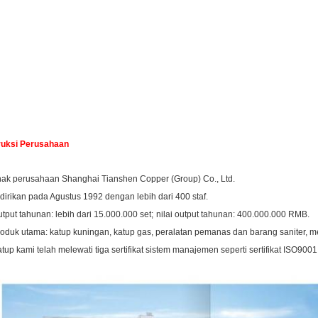
ruksi Perusahaan
nak perusahaan Shanghai Tianshen Copper (Group) Co., Ltd.
idirikan pada Agustus 1992 dengan lebih dari 400 staf.
utput tahunan: lebih dari 15.000.000 set;
nilai output tahunan: 400.000.000 RMB.
roduk utama: katup kuningan, katup gas, peralatan pemanas dan barang saniter, me
atup kami telah melewati tiga sertifikat sistem manajemen seperti sertifikat ISO