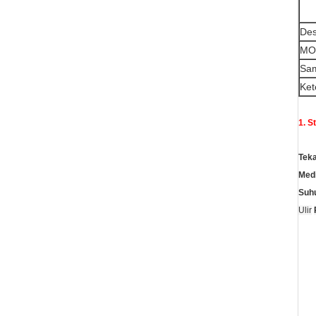
Des
MO
Sam
Ket
1. S
Teka
Medi
Suhu
Ulir